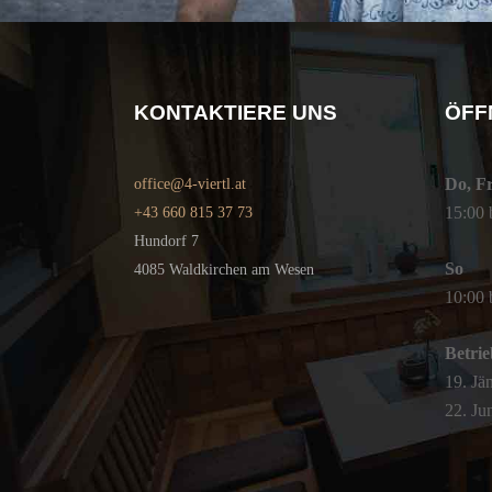
KONTAKTIERE UNS
ÖFF
Do, Fr
office@4-viertl.at
15:00 
‭+43 660 815 37 73
Hundorf 7
So
4085 Waldkirchen am Wesen
10:00 
Betri
19. Jä
22. Jun