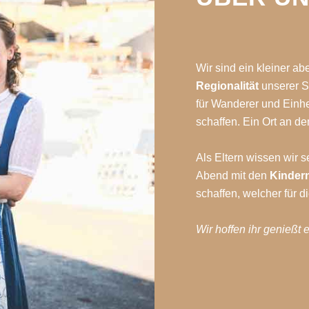
Wir sind ein kleiner ab
Regionalität
unserer S
für Wanderer und Einh
schaffen. Ein Ort an 
Als Eltern wissen wir 
Abend mit den
Kinder
schaffen, welcher für d
Wir hoffen ihr genießt 